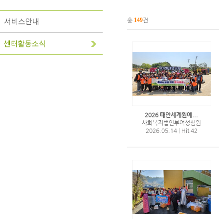
총
149
건
2026 태안세계원예...
사회복지법인부여성심원
2026.05.14
|
Hit 42