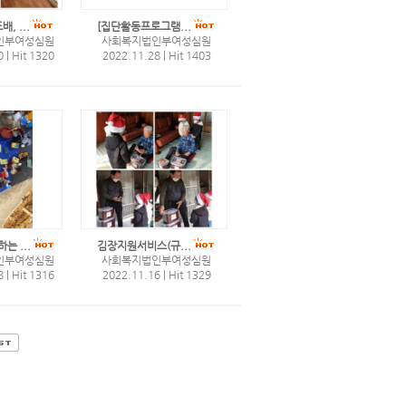
, ...
[집단활동프로그램...
인부여성심원
사회복지법인부여성심원
0
|
Hit 1320
2022.11.28
|
Hit 1403
는 ...
김장지원서비스(규...
인부여성심원
사회복지법인부여성심원
8
|
Hit 1316
2022.11.16
|
Hit 1329