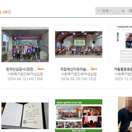
총
149
건
한국인삼공사(정관...
국립예산치유의숲...
겨울월동용품
사회복지법인부여성심원
사회복지법인부여성심원
사회복지법
2024.04.12
|
Hit 1268
2024.03.29
|
Hit 1222
2023.12.