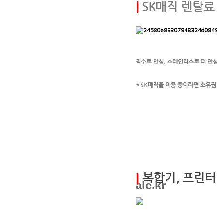
|
SK매직 렌탈료
직수로 안심, 스테인리스로 더 안심
* SK매직을 이용 중이라면 소유
SK매직정수기, SK매직고객센터, SK정수기, 
탈, SK매직삼성카드, SK렌트, SK매직정수기필
기, SK원코크, WPU-JAC103, SK매직초소
C414, 예쁜정수기, WPU-JAC104S, 
얼음정수기렌탈, 정수기타사보상, SK매직원코크얼
음정수기렌탈, WPUJAC104, WPU-I220C
기, SK매직냉온정수기, SK원코크얼음정수기
|
복합기, 프린터
ale.kr