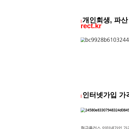
장이사, 이사짐센터가격, 이사비용지원, 이사
추천, 이삿짐이사짐, 이사짐보관가격, 이사짐정
관창고, 포장이사후기, 제주도이사비용, 이삿
개인회생, 파산
|
rect.kr
20대개인회생, 개인사업자개인회생, 개인사업
건, 개인채무, 개인채무개인회생, 개인채무조
사, 개인파산비용, 개인파산사례, 개인파산상
자격요건, 개인파산신청조건, 개인파산이란, 
워크아웃, 개인회복, 개인회생, 개인회생2번
회생금지명령기각, 개인회생기각, 개인회생기각
개인회생론, 개인회생면책, 개인회생면책결정
상담, 개인회생무직자, 개인회생문의, 개인회
인터넷가입 가
|
현금플러스 인터넷가입 가