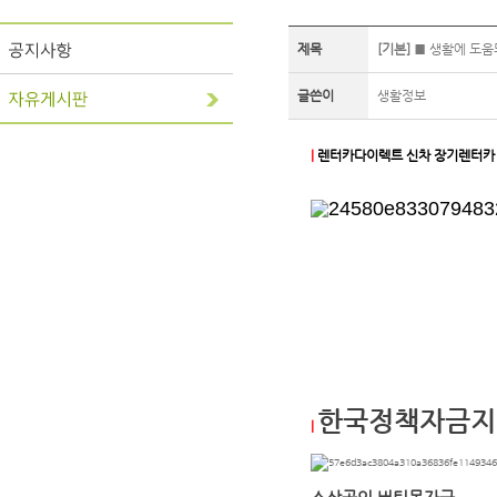
제목
[기본]
■ 생활에 도움되
글쓴이
생활정보
|
렌터카다이렉트 신차 장기렌터카
#셀토스, #아반떼, #렌트카, #스타리아, #니
신용장기렌트, #자동차리스, #단기렌트카, #
장기렌트승계, #2024싼타페2.5가솔린터보프
렌트, #SUV전기차, #기아니로하이브리드, #
자동차장기렌트, #2024쏘나타2.0가솔린인스
매, #캐스퍼장기렌트, #기아렌터카, #법인렌트
그랜저장기렌트, #장기렌트장점, #전기차장기렌
표, #렌트카싼곳,
한국정책자금지
|