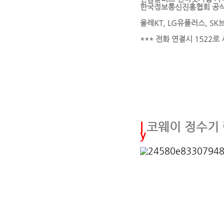
한국정보통신진흥협회 공식
올레KT, LG유플러스, S
*** 전화 연결시 1522
인터넷속도측정, 인터넷속도, 인터넷속도체크, 
알뜰인터넷, KT인터넷가입, 인터넷가입사은품
OD, WIFI, 인터넷TV, 인터넷티비, 인터
넷가입사은품, 인터넷이전설치, 초고속인터넷, 
현금, 인터넷비교, 공유기설치, 인터넷신규가입
금제, 인터넷속도100, KT기가인터넷, INT
인터넷티비결합, LG인터넷설치, 무약정인터넷,
터넷약정, 컴퓨터인터넷연결, 인터넷위약금,
|
코웨이 정수기
y
#코웨이정수기, #코웨이얼음정수기, #웅진코웨
#웅진코웨이얼음정수기, #아이콘얼음정수기, #
#가정용정수기, #코웨이아이콘정수기2, #BTS정
기, #CHPI-6500L, #코웨이아이콘, #
얼음정수기, #쿠쿠슬림얼음정수기, #코웨이정
가격, #코웨이미니정수기, #코웨이정수기설치