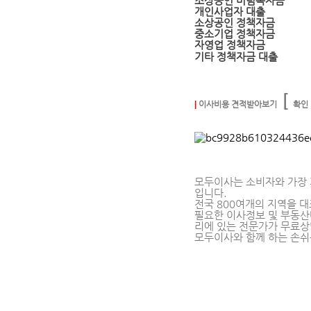
소상공인 버팀목자금
개인사업자 대출
소상공인 정책자금
중소기업 정책자금
자영업 정책자금
기타 정책자금 대출
[
|
이사비용 견적받아보기
확인
모두이사는 소비자와 가장
입니다.
전국 800여개의 지역을 
필요한 이사정보 및 부동산
리에 있는 전문가가 무료상
모두이사와 함께 하는 손쉬운
손없는날, 이사짐센터, 보관이사, 이사비용, 
이삿짐보관비용, 포장이사견적비교, 짐보관서비
스트, 평택이사, 아파트포장이사비용, 의정부이
체순위, 물품보관소, 이사업체추천, 이사어플,
사비용, 장거리이사, 이사날짜, 포장이사반포장