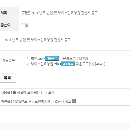
제목
[기본]
2020년도 법인 및 부여노인요양원 결산서 공고
글쓴이
최철
2020년도 법인 및 부여노인요양원 결산서 공고
1.
법인.zip
다운로드횟수[3759]
파일첨부 :
2.
부여노인요양원.zip
다운로드횟수[4043]
목록
다음글 |
■ 생활에 도움되는 Link 모음
이전글 |
2020년도 부여노인복지센터 결산서 공고