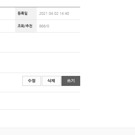
등록일
2021.04.02 14:40
조회/추천
866/0
수정
삭제
쓰기