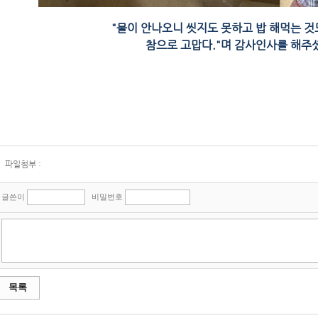
"물이 안나오니 씻지도 못하고 밥 해먹는 
참으로 고맙다."며 감사인사를 해주
파일첨부 :
글쓴이
비밀번호
목록