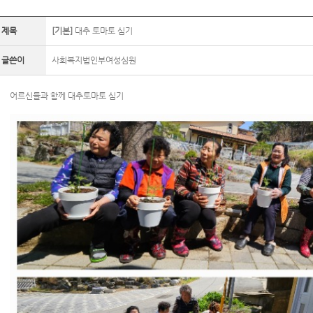
제목
[기본]
대추 토마토 심기
글쓴이
사회복지법인부여성심원
어르신들과 함께 대추토마토 심기