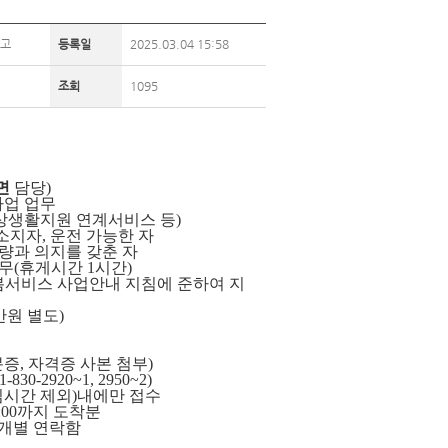
공고
등록일
2025.03.04 15:58
조회
1095
면
담당)
사업 업무
상생활지원 연계서비스 등)
 소지자, 운전 가능한 자
 의지를 갖춘 자
 근무(휴게시간 1시간)
스 사업안내 지침에 준하여 지
 별도)
분증, 자격증 사본 첨부)
-2920~1, 2950~2)
점심시간 제외)내에만 접수
, 18:00까지 도착분
추후 개별 연락함