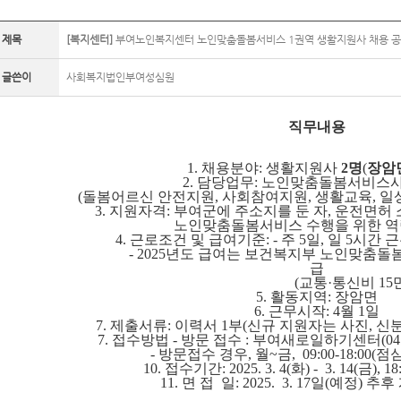
제목
[복지센터]
부여노인복지센터 노인맞춤돌봄서비스 1권역 생활지원사 채용 
글쓴이
사회복지법인부여성심원
직무내용
1. 채용분야: 생활지원사
2명
(
장암
2. 담당업무: 노인맞춤돌봄서비스
(돌봄어르신 안전지원, 사회참여지원, 생활교육, 일
3. 지원자격: 부여군에 주소지를 둔 자, 운전면허
노인맞춤돌봄서비스 수행을 위한 역량과
4. 근로조건 및 급여기준: - 주 5일, 일 5시간
- 2025년도 급여는 보건복지부 노인맞춤돌봄서비
급
(교통·통신비 15만원
5. 활동지역: 장암면
6. 근무시작: 4월 1일
7. 제출서류: 이력서 1부(신규 지원자는 사진, 신
7. 접수방법 - 방문 접수 : 부여새로일하기센터(041-830
- 방문접수 경우, 월~금, 09:00-18:00(
10. 접수기간: 2025. 3. 4(화) - 3. 14(금)
11. 면 접 일: 2025. 3. 17일(예정) 