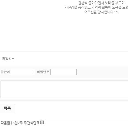
한분씩 돌아가면서 노래를 부르며
자신감을 증진하고 기억력 회복에 도움을 드
어르신들 감사합니다^^
파일첨부 :
글쓴이
비밀번호
목록
다음글 |
5월2주 주간식단표