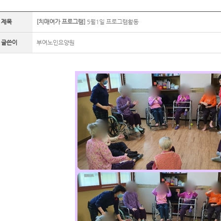
제목
[치매여가 프로그램]
5월1일 프로그램활동
글쓴이
부여노인요양원