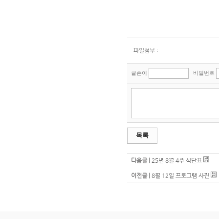
파일첨부 :
글쓴이
비밀번호
목록
다음글 |
25년 8월 4주 식단표
이전글 |
8월 12일 프로그램 사진