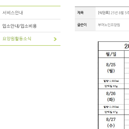
제목
[식단표]
25년 8월 5
글쓴이
부여노인요양원