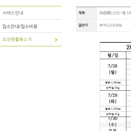
제목
[식단표]
25년 7월 5
글쓴이
부여노인요양원