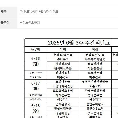
제목
[식단표]
25년 6월 3주 식단표
글쓴이
부여노인요양원